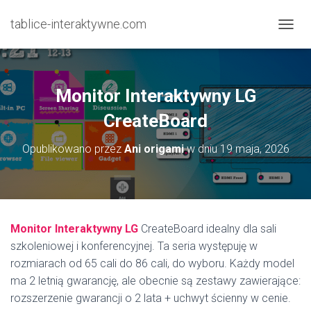
tablice-interaktywne.com
P
R
Z
E
Ł
Monitor Interaktywny LG
Ą
C
CreateBoard
Z
N
Opublikowano przez
Ani origami
w dniu
19 maja, 2026
A
W
I
G
A
C
Monitor Interaktywny LG
CreateBoard idealny dla sali
J
szkoleniowej i konferencyjnej. Ta seria występuję w
Ę
rozmiarach od 65 cali do 86 cali, do wyboru. Każdy model
ma 2 letnią gwarancję, ale obecnie są zestawy zawierające:
rozszerzenie gwarancji o 2 lata + uchwyt ścienny w cenie.