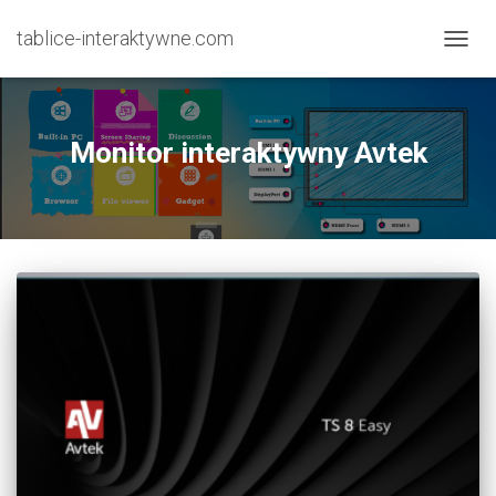
tablice-interaktywne.com
PRZE
NAWI
Monitor interaktywny Avtek