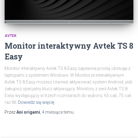
AVTEK
Monitor interaktywny Avtek TS 8
Easy
Monitor interaktywny Avtek TS 8 Easy zapewnia prostą obsługę z
laptopami z systemem Windows. W Monitorze interaktywnym
Avtek TS 8 Easy możesz również aktywować system Android, jeśli
zakupisz specjalny klucz aktywujący. Monitory z serii Avtek TS 8
Easy występujący w trzech rozmiarach do wyboru: 65 cali, 75 cali
raz 86
Dowiedz się więcej
Przez
Ani origami
,
4 miesiące
temu