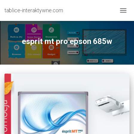
tablice-interaktywne.com
PRZE
NAWI
esprit mt pro epson 685w