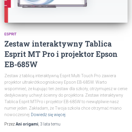
ESPRIT
Zestaw interaktywny Tablica
Esprit MT Pro i projektor Epson
EB-685W
Zestaw z tablicą interaktywną Esprit Multi Touch Pro zawiera
projektor ultrakrótkoogniskowy Epson EB-685W. Warto
wspomnieć, że kupując ten zestaw dla szkoły, otrzymujesz w cenie
dedykowany uchwyt ścienny do projektora. Zestaw interaktywny
Tablica Esprit MTPro i projektor EB-685W to niewątpliwie nasz
numer jeden. Zakładam, że Twoja szkoła chce otrzymać miano
nowoczesnej
Dowiedz się więcej
Przez
Ani origami
,
3 lata
temu